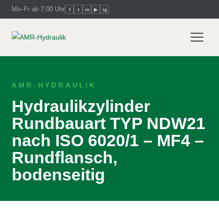
Mo–Fr ab 7:00 Uhr
f
t
in
▶
ig
AMR-HYDRAULIK
Hydraulikzylinder
Rundbauart TYP NDW21
nach ISO 6020/1 – MF4 –
Rundflansch,
bodenseitig