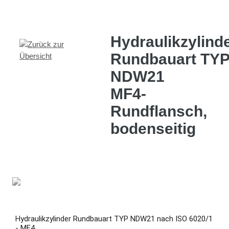
Hydraulikzylind
Rundbauart TY
NDW21
MF4-
Rundflansch,
bodenseitig